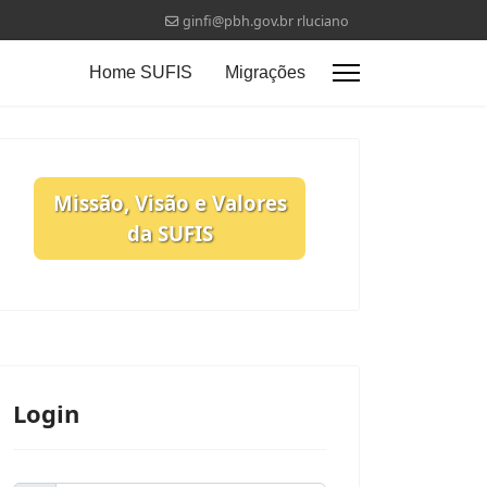
ginfi@pbh.gov.br rluciano
Home SUFIS
Migrações
Missão, Visão e Valores
da SUFIS
Login