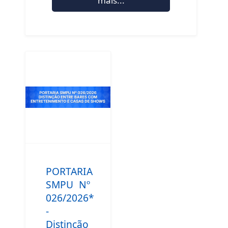
mais...
PORTARIA
SMPU Nº
026/2026*
-
Distinção