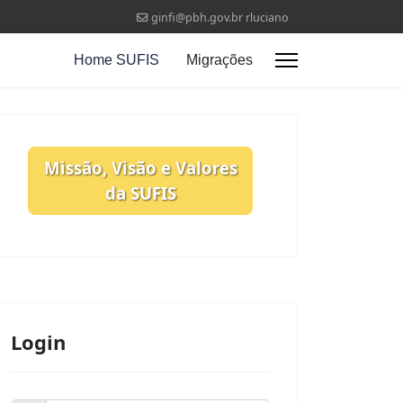
ginfi@pbh.gov.br rluciano
Home SUFIS
Migrações
Missão, Visão e Valores
da SUFIS
Login