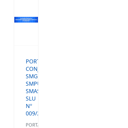
PORTARIA
CONJUNTA
SMGO/
SMPU/
SMASDH/SMSA/SMSP/
SLU
Nº
009/2026
PORTARIA: