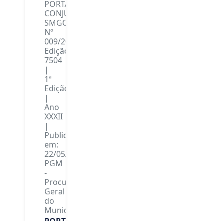
PORTARIA
CONJUNTA
SMGO/SMPU/SMASDH/SMSA/SMSP/SLU
Nº
009/2026
Edição:
7504
|
1ª
Edição
|
Ano
XXXII
|
Publicada
em:
22/05/2026
PGM
-
Procuradoria-
Geral
do
Município