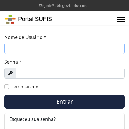
ginfi@pbh.gov.br rluciano
Nome de Usuário
*
Senha
*
Exibir
Lembrar-me
Entrar
Esqueceu sua senha?