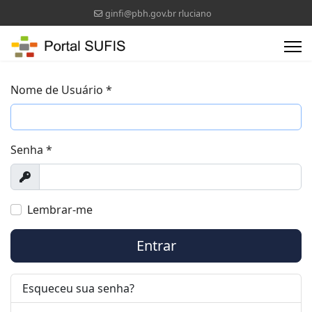
ginfi@pbh.gov.br rluciano
Nome de Usuário
*
Senha
*
Exibir
Lembrar-me
Entrar
Esqueceu sua senha?