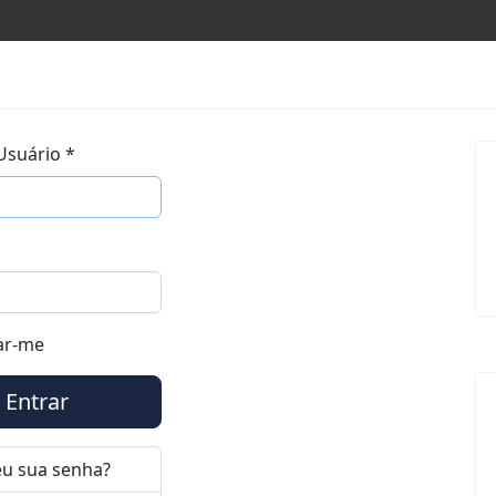
Usuário
*
ar-me
Entrar
u sua senha?