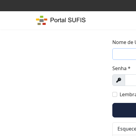
Nome de 
Senha
*
Exibir
Lembr
Esquece