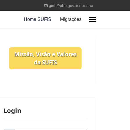
ginfi@pbh.gov.br rluciano
Home SUFIS
Migrações
Missão, Visão e Valores
da SUFIS
Login